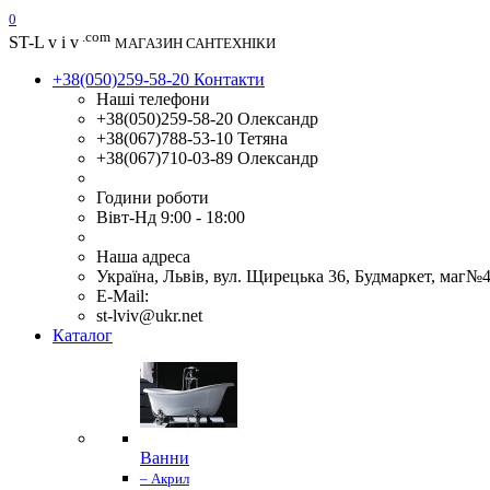
0
.com
ST
-L v i v
МАГАЗИН САНТЕХНІКИ
+38(050)259-58-20
Контакти
Наші телефони
+38(050)259-58-20 Олександр
+38(067)788-53-10 Тетяна
+38(067)710-03-89 Олександр
Години роботи
Вівт-Нд 9:00 - 18:00
Наша адреса
Україна, Львів, вул. Щирецька 36, Будмаркет, маг№
E-Mail:
st-lviv@ukr.net
Каталог
Ванни
– Акрил