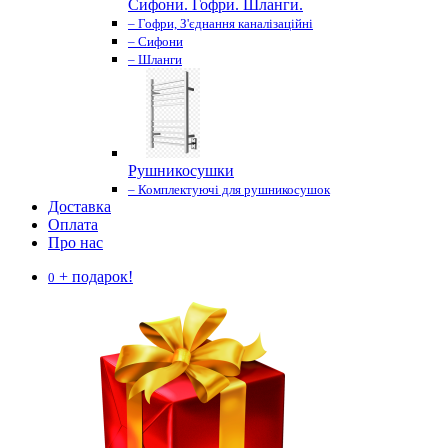
Сифони. Гофри. Шланги.
– Гофри, З'єднання каналізаційні
– Сифони
– Шланги
Рушникосушки
– Комплектуючі для рушникосушок
Доставка
Оплата
Про нас
+ подарок!
0