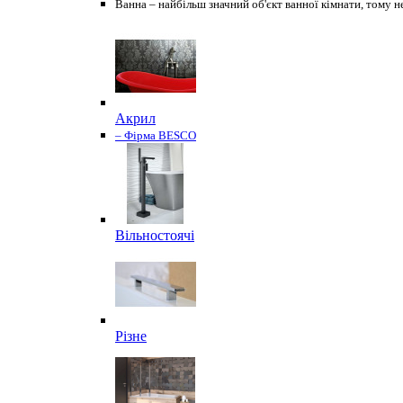
Ванна – найбільш значний об'єкт ванної кімнати, тому н
Акрил
– Фірма BESCO
Вільностоячі
Різне