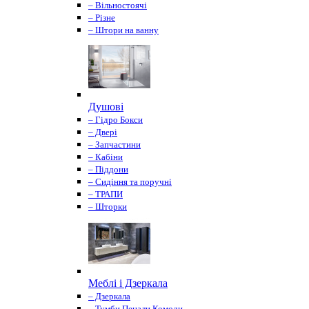
– Вільностоячі
– Різне
– Штори на ванну
Душові
– Гідро Бокси
– Двері
– Запчастини
– Кабіни
– Піддони
– Сидіння та поручні
– ТРАПИ
– Шторки
Меблі і Дзеркала
– Дзеркала
– Тумби Пенали Комоди