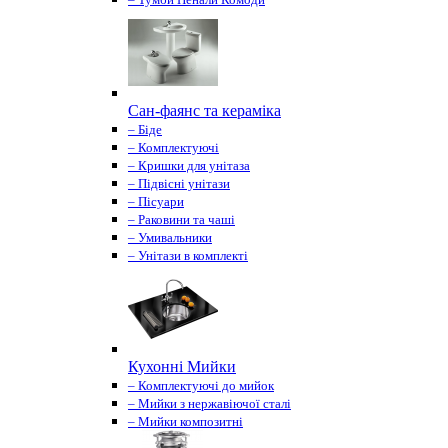
Сан-фаянс та кераміка
– Біде
– Комплектуючі
– Кришки для унітаза
– Підвісні унітази
– Пісуари
– Раковини та чаші
– Умивальники
– Унітази в комплекті
Кухонні Мийки
– Комплектуючі до мийок
– Мийки з нержавіючої сталі
– Мийки композитні