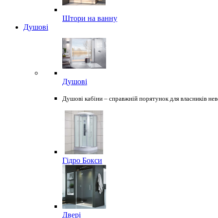
Штори на ванну
Душові
Душові
Душові кабіни – справжній порятунок для власників неве
Гідро Бокси
Двері