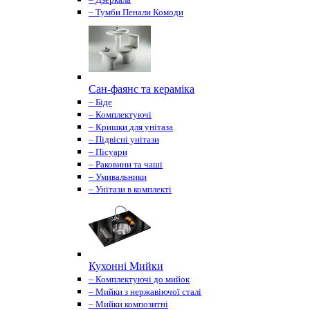
– Тумби Пенали Комоди
Сан-фаянс та кераміка
– Біде
– Комплектуючі
– Кришки для унітаза
– Підвісні унітази
– Пісуари
– Раковини та чаші
– Умивальники
– Унітази в комплекті
Кухонні Мийки
– Комплектуючі до мийок
– Мийки з нержавіючої сталі
– Мийки композитні