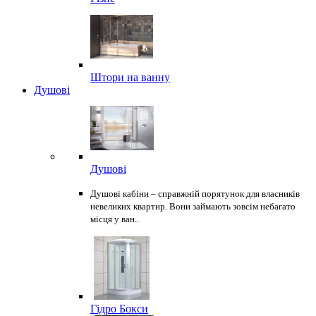
Штори на ванну
Душові
Душові
Душові кабіни – справжній порятунок для власників
невеликих квартир. Вони займають зовсім небагато
місця у ван..
Гідро Бокси