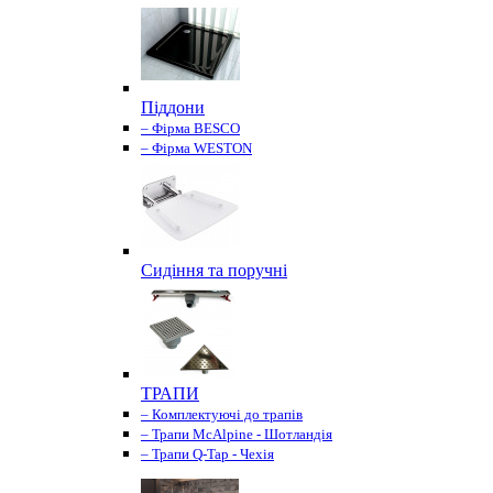
Піддони
– Фірма BESCO
– Фірма WESTON
Сидіння та поручні
ТРАПИ
– Комплектуючі до трапів
– Трапи McAlpine - Шотландія
– Трапи Q-Tap - Чехія