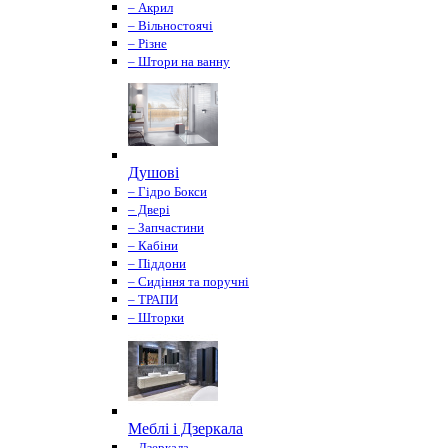
– Акрил
– Вільностоячі
– Різне
– Штори на ванну
Душові
– Гідро Бокси
– Двері
– Запчастини
– Кабіни
– Піддони
– Сидіння та поручні
– ТРАПИ
– Шторки
Меблі і Дзеркала
– Дзеркала