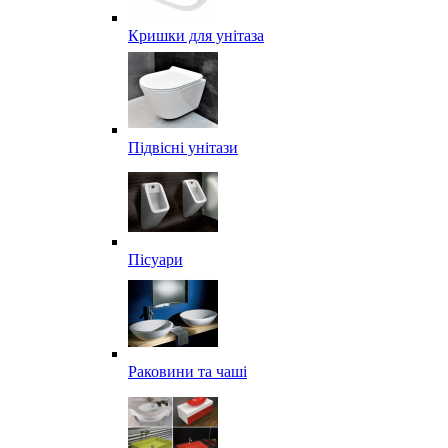
Кришки для унітаза
Підвісні унітази
Пісуари
Раковини та чаші