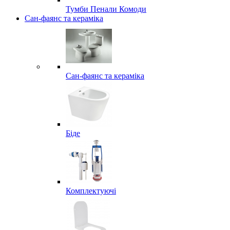
Тумби Пенали Комоди
Сан-фаянс та кераміка
Сан-фаянс та кераміка
Біде
Комплектуючі