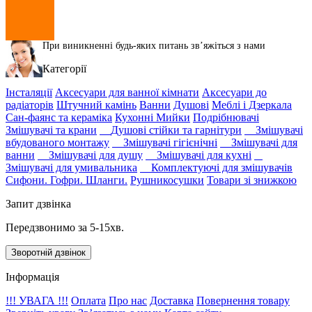
При виникненні будь-яких питань звʼяжіться з нами
Категорії
Інсталяції
Аксесуари для ванної кімнати
Аксесуари до
радіаторів
Штучний камінь
Ванни
Душові
Меблі і Дзеркала
Сан-фаянс та кераміка
Кухонні Мийки
Подрібнювачі
Змішувачі та крани
Душові стійки та гарнітури
Змішувачі
вбудованого монтажу
Змішувачі гігієнічні
Змішувачі для
ванни
Змішувачі для душу
Змішувачі для кухні
Змішувачі для умивальника
Комплектуючі для змішувачів
Сифони. Гофри. Шланги.
Рушникосушки
Товари зі знижкою
Запит дзвінка
Передзвонимо за 5-15хв.
Зворотній дзвінок
Інформація
!!! УВАГА !!!
Оплата
Про нас
Доставка
Повернення товару