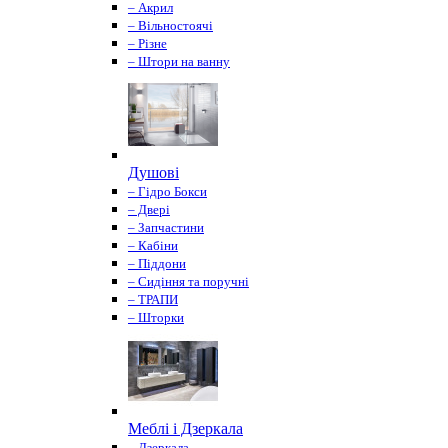
– Акрил
– Вільностоячі
– Різне
– Штори на ванну
Душові
– Гідро Бокси
– Двері
– Запчастини
– Кабіни
– Піддони
– Сидіння та поручні
– ТРАПИ
– Шторки
Меблі і Дзеркала
– Дзеркала