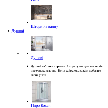
Штори на ванну
Душові
Душові
Душові кабіни – справжній порятунок для власників
невеликих квартир. Вони займають зовсім небагато
місця у ван..
Гідро Бокси