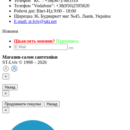
Телефон "КС": +38(067)7885310
Телефон "Vodafone": +38(050)2595820
Робочі дні: Вівт-Нд 9:00 - 18:00
Щирецка 36, Будмаркет маг №45, Львів, Україна
E-mail: st-lviv@ukr.net
Новини
Цікавлять новини?
Підпишись
Магазин-салон сантехніки
ST-Lviv © 1998 – 2026
×
Назад
×
Продовжити покупки
Назад
×