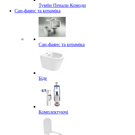
Тумби Пенали Комоди
Сан-фаянс та кераміка
Сан-фаянс та кераміка
Біде
Комплектуючі