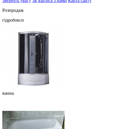
Зверніть увагу
Зв’язатись з нами
Карта сайту
Розпродаж
гідробокси
ванна