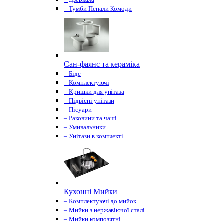
– Тумби Пенали Комоди
Сан-фаянс та кераміка
– Біде
– Комплектуючі
– Кришки для унітаза
– Підвісні унітази
– Пісуари
– Раковини та чаші
– Умивальники
– Унітази в комплекті
Кухонні Мийки
– Комплектуючі до мийок
– Мийки з нержавіючої сталі
– Мийки композитні