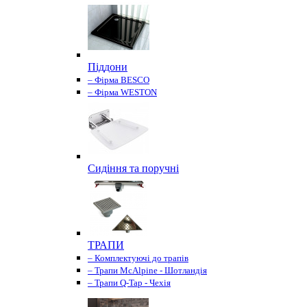
Піддони
– Фірма BESCO
– Фірма WESTON
Сидіння та поручні
ТРАПИ
– Комплектуючі до трапів
– Трапи McAlpine - Шотландія
– Трапи Q-Tap - Чехія