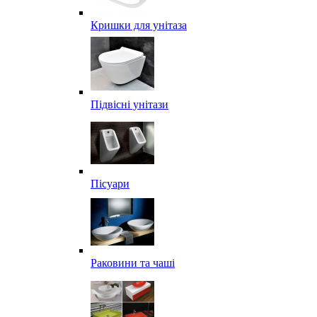
Кришки для унітаза
Підвісні унітази
Пісуари
Раковини та чаші