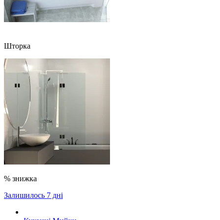
Шторка
% знижка
Залишилось 7 дні