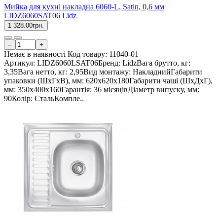
Мийка для кухні накладна 6060-L, Satin, 0,6 мм
LIDZ6060SAT06 Lidz
1 328.00грн.
–
+
Немає в наявності
Код товару:
11040-01
Артикул: LIDZ6060LSAT06Бренд: LidzВага брутто, кг:
3,35Вага нетто, кг: 2,95Вид монтажу: НакладнийГабарити
упаковки (ШхГхВ), мм: 620х620х180Габарити чаші (ШхДхГ),
мм: 350х400х160Гарантія: 36 місяцівДіаметр випуску, мм:
90Колір: СтальКомпле..