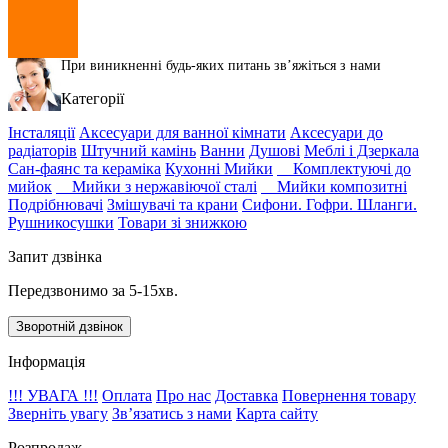
При виникненні будь-яких питань звʼяжіться з нами
Категорії
Інсталяції
Аксесуари для ванної кімнати
Аксесуари до
радіаторів
Штучний камінь
Ванни
Душові
Меблі і Дзеркала
Сан-фаянс та кераміка
Кухонні Мийки
Комплектуючі до
мийок
Мийки з нержавіючої сталі
Мийки композитні
Подрібнювачі
Змішувачі та крани
Сифони. Гофри. Шланги.
Рушникосушки
Товари зі знижкою
Запит дзвінка
Передзвонимо за 5-15хв.
Зворотній дзвінок
Інформація
!!! УВАГА !!!
Оплата
Про нас
Доставка
Повернення товару
Зверніть увагу
Зв’язатись з нами
Карта сайту
Розпродаж