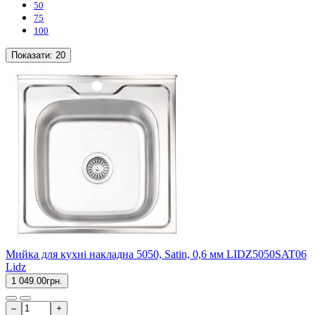
50
75
100
Показати:
20
Мийка для кухні накладна 5050, Satin, 0,6 мм LIDZ5050SAT06
Lidz
1 049.00грн.
–
+