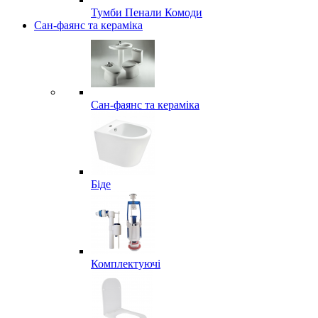
Тумби Пенали Комоди
Сан-фаянс та кераміка
Сан-фаянс та кераміка
Біде
Комплектуючі