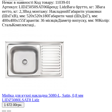
Немає в наявності
Код товару:
11039-01
Артикул: LIDZ5050SAT06Бренд: LidzВага брутто, кг: 3Вага
нетто, кг: 2,3Вид монтажу: НакладнийГабарити упаковки
(ШхГхВ), мм: 520х520х180Габарити чаші (ШхДхГ), мм:
400х400х155Гарантія: 36 місяцівДіаметр випуску, мм: 90Колір:
СтальКомплектаці..
Мийка для кухні накладна 5080-L, Satin, 0,8 мм
LIDZ5080LSAT8 Lidz
1 672.00грн.