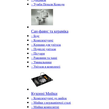
– Тумби Пенали Комоди
Сан-фаянс та кераміка
– Біде
– Комплектуючі
– Кришки для унітаза
– Підвісні унітази
– Пісуари
– Раковини та чаші
– Умивальники
– Унітази в комплекті
Кухонні Мийки
– Комплектуючі до мийок
– Мийки з нержавіючої сталі
– Мийки композитні