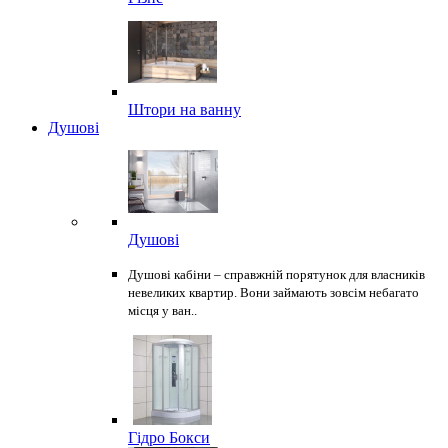
Штори на ванну
Душові
Душові
Душові кабіни – справжній порятунок для власників
невеликих квартир. Вони займають зовсім небагато
місця у ван..
Гідро Бокси