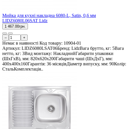
Мийка для кухні накладна 6080-L, Satin, 0,6 мм
LIDZ6080L06SAT Lidz
1 467.00грн.
–
+
Немає в наявності
Код товару:
10904-01
Артикул: LIDZ6080LSAT06Бренд: LidzВага брутто, кг: 5Вага
нетто, кг: 3Вид монтажу: НакладнийГабарити упаковки
(ШхГхВ), мм: 820х620х200Габарити чаші (ШхДхГ), мм:
400х400х160Гарантія: 36 місяцівДіаметр випуску, мм: 90Колір:
СтальКомплектація..