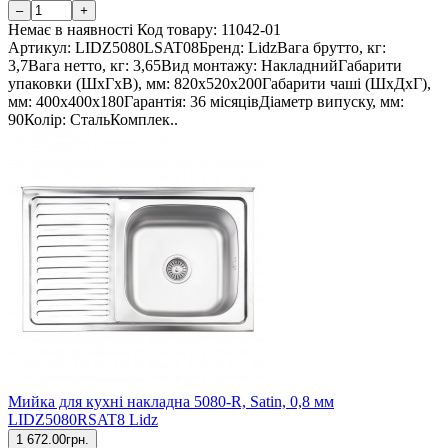
–
+
Немає в наявності
Код товару:
11042-01
Артикул: LIDZ5080LSAT08Бренд: LidzВага брутто, кг:
3,7Вага нетто, кг: 3,65Вид монтажу: НакладнийГабарити
упаковки (ШхГхВ), мм: 820х520х200Габарити чаші (ШхДхГ),
мм: 400х400х180Гарантія: 36 місяцівДіаметр випуску, мм:
90Колір: СтальКомплек..
Мийка для кухні накладна 5080-R, Satin, 0,8 мм
LIDZ5080RSAT8 Lidz
1 672.00грн.