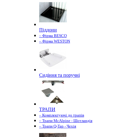
Піддони
– Фірма BESCO
– Фірма WESTON
Сидіння та поручні
ТРАПИ
– Комплектуючі до трапів
– Трапи McAlpine - Шотландія
– Трапи Q-Tap - Чехія