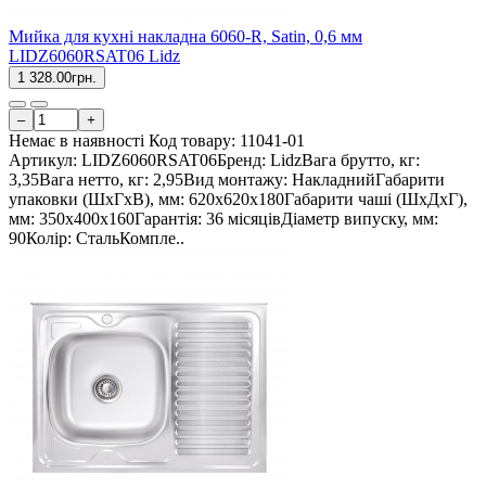
Мийка для кухні накладна 6060-R, Satin, 0,6 мм
LIDZ6060RSAT06 Lidz
1 328.00грн.
–
+
Немає в наявності
Код товару:
11041-01
Артикул: LIDZ6060RSAT06Бренд: LidzВага брутто, кг:
3,35Вага нетто, кг: 2,95Вид монтажу: НакладнийГабарити
упаковки (ШхГхВ), мм: 620х620х180Габарити чаші (ШхДхГ),
мм: 350х400х160Гарантія: 36 місяцівДіаметр випуску, мм:
90Колір: СтальКомпле..