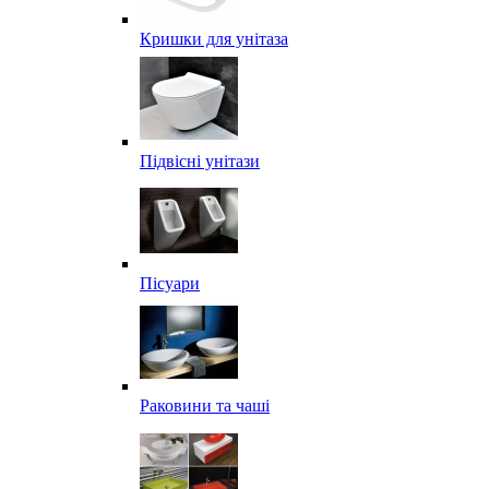
Кришки для унітаза
Підвісні унітази
Пісуари
Раковини та чаші