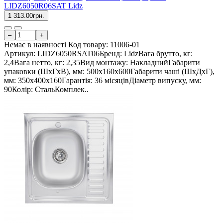
LIDZ6050R06SAT Lidz
1 313.00грн.
–
+
Немає в наявності
Код товару:
11006-01
Артикул: LIDZ6050RSAT06Бренд: LidzВага брутто, кг:
2,4Вага нетто, кг: 2,35Вид монтажу: НакладнийГабарити
упаковки (ШхГхВ), мм: 500х160х600Габарити чаші (ШхДхГ),
мм: 350х400х160Гарантія: 36 місяцівДіаметр випуску, мм:
90Колір: СтальКомплек..