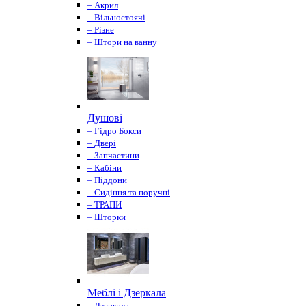
– Акрил
– Вільностоячі
– Різне
– Штори на ванну
Душові
– Гідро Бокси
– Двері
– Запчастини
– Кабіни
– Піддони
– Сидіння та поручні
– ТРАПИ
– Шторки
Меблі і Дзеркала
– Дзеркала