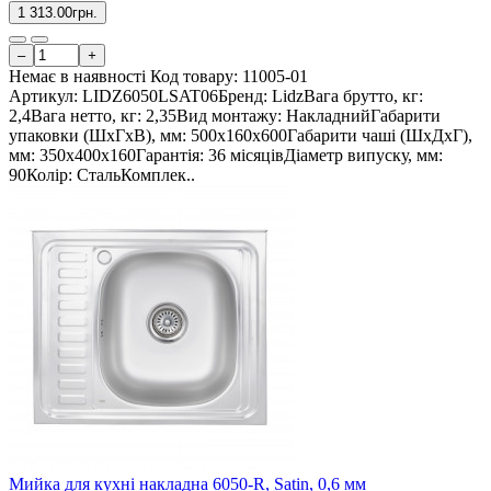
1 313.00грн.
–
+
Немає в наявності
Код товару:
11005-01
Артикул: LIDZ6050LSAT06Бренд: LidzВага брутто, кг:
2,4Вага нетто, кг: 2,35Вид монтажу: НакладнийГабарити
упаковки (ШхГхВ), мм: 500х160х600Габарити чаші (ШхДхГ),
мм: 350х400х160Гарантія: 36 місяцівДіаметр випуску, мм:
90Колір: СтальКомплек..
Мийка для кухні накладна 6050-R, Satin, 0,6 мм