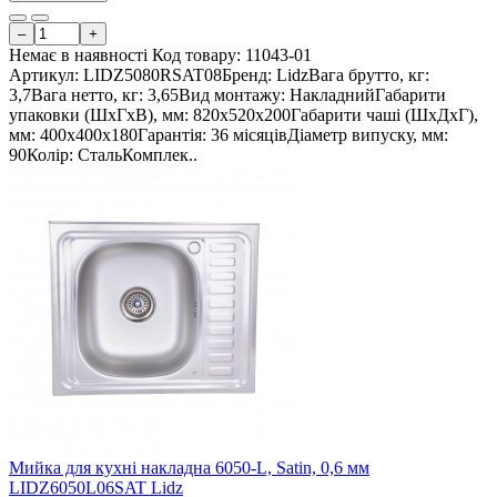
–
+
Немає в наявності
Код товару:
11043-01
Артикул: LIDZ5080RSAT08Бренд: LidzВага брутто, кг:
3,7Вага нетто, кг: 3,65Вид монтажу: НакладнийГабарити
упаковки (ШхГхВ), мм: 820х520х200Габарити чаші (ШхДхГ),
мм: 400х400х180Гарантія: 36 місяцівДіаметр випуску, мм:
90Колір: СтальКомплек..
Мийка для кухні накладна 6050-L, Satin, 0,6 мм
LIDZ6050L06SAT Lidz