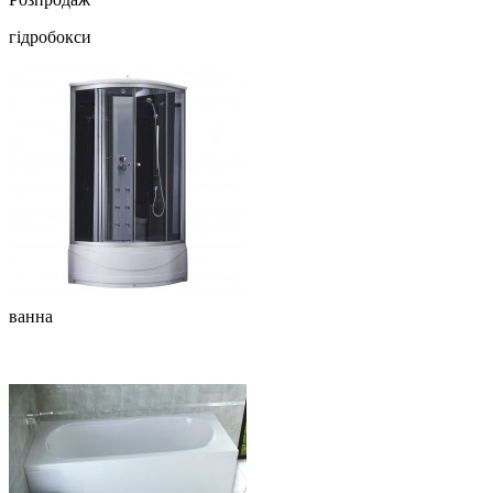
гідробокси
ванна