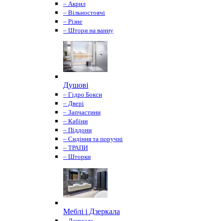
– Акрил
– Вільностоячі
– Різне
– Штори на ванну
Душові
– Гідро Бокси
– Двері
– Запчастини
– Кабіни
– Піддони
– Сидіння та поручні
– ТРАПИ
– Шторки
Меблі і Дзеркала
– Дзеркала