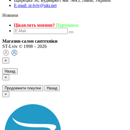
Щирецка 36, Будмаркет маг №45, Львів, Україна
E-mail: st-lviv@ukr.net
Новини
Цікавлять новини?
Підпишись
Магазин-салон сантехніки
ST-Lviv © 1998 – 2026
×
Назад
×
Продовжити покупки
Назад
×