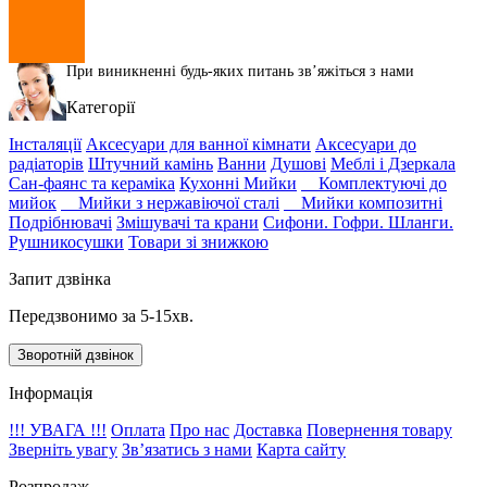
При виникненні будь-яких питань звʼяжіться з нами
Категорії
Інсталяції
Аксесуари для ванної кімнати
Аксесуари до
радіаторів
Штучний камінь
Ванни
Душові
Меблі і Дзеркала
Сан-фаянс та кераміка
Кухонні Мийки
Комплектуючі до
мийок
Мийки з нержавіючої сталі
Мийки композитні
Подрібнювачі
Змішувачі та крани
Сифони. Гофри. Шланги.
Рушникосушки
Товари зі знижкою
Запит дзвінка
Передзвонимо за 5-15хв.
Зворотній дзвінок
Інформація
!!! УВАГА !!!
Оплата
Про нас
Доставка
Повернення товару
Зверніть увагу
Зв’язатись з нами
Карта сайту
Розпродаж