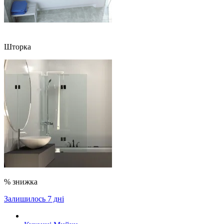
Шторка
% знижка
Залишилось 7 дні