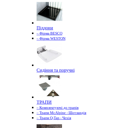
Піддони
– Фірма BESCO
– Фірма WESTON
Сидіння та поручні
ТРАПИ
– Комплектуючі до трапів
– Трапи McAlpine - Шотландія
– Трапи Q-Tap - Чехія