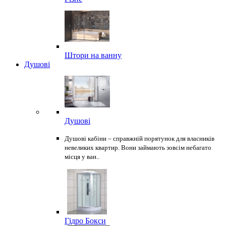
Штори на ванну
Душові
Душові
Душові кабіни – справжній порятунок для власників
невеликих квартир. Вони займають зовсім небагато
місця у ван..
Гідро Бокси