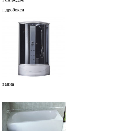
гідробокси
ванна