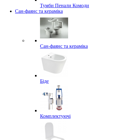
Тумби Пенали Комоди
Сан-фаянс та кераміка
Сан-фаянс та кераміка
Біде
Комплектуючі