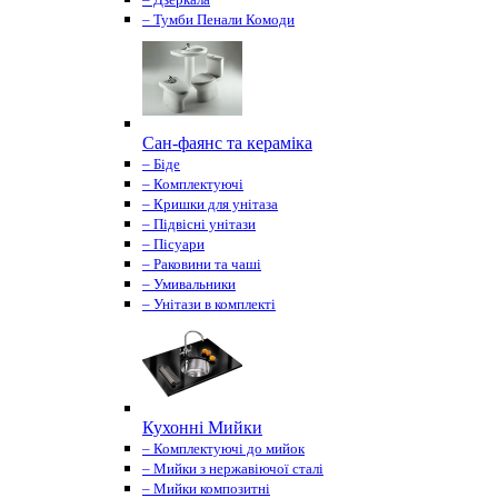
– Тумби Пенали Комоди
Сан-фаянс та кераміка
– Біде
– Комплектуючі
– Кришки для унітаза
– Підвісні унітази
– Пісуари
– Раковини та чаші
– Умивальники
– Унітази в комплекті
Кухонні Мийки
– Комплектуючі до мийок
– Мийки з нержавіючої сталі
– Мийки композитні