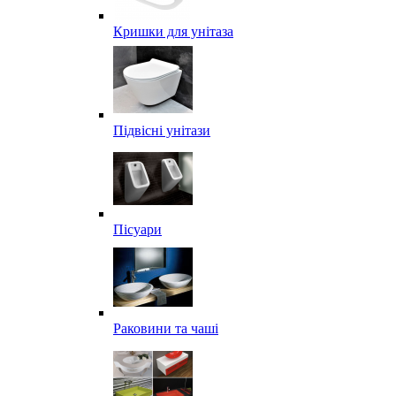
Кришки для унітаза
Підвісні унітази
Пісуари
Раковини та чаші