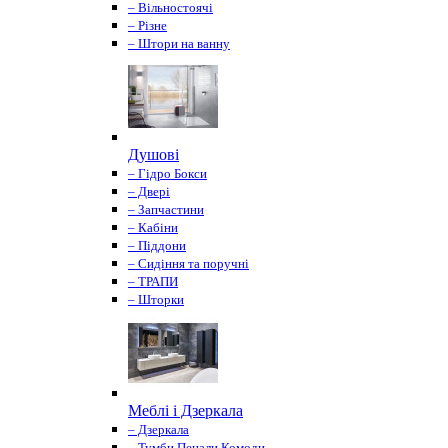
– Вільностоячі
– Різне
– Штори на ванну
Душові
– Гідро Бокси
– Двері
– Запчастини
– Кабіни
– Піддони
– Сидіння та поручні
– ТРАПИ
– Шторки
Меблі і Дзеркала
– Дзеркала
– Тумби Пенали Комоди