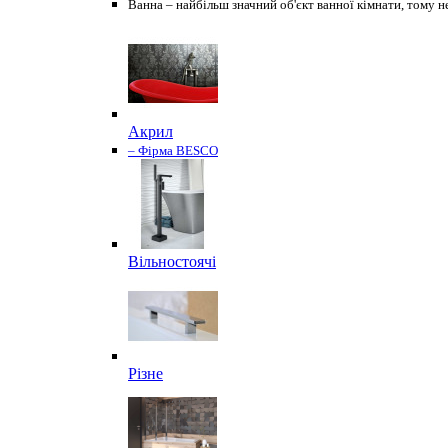
Ванна – найбільш значний об'єкт ванної кімнати, тому н
Акрил
– Фірма BESCO
Вільностоячі
Різне