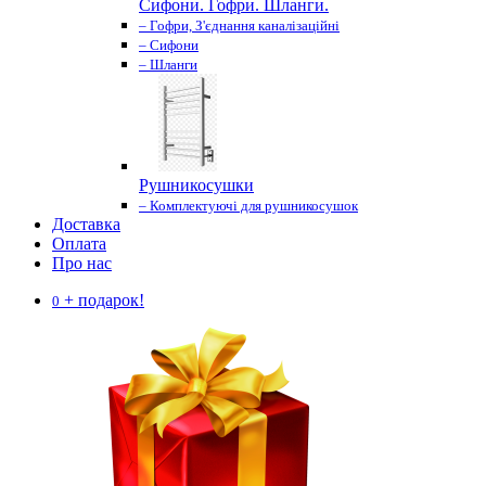
Сифони. Гофри. Шланги.
– Гофри, З'єднання каналізаційні
– Сифони
– Шланги
Рушникосушки
– Комплектуючі для рушникосушок
Доставка
Оплата
Про нас
+ подарок!
0