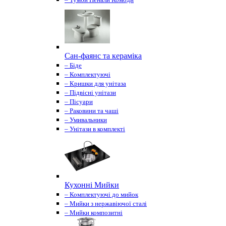
Сан-фаянс та кераміка
– Біде
– Комплектуючі
– Кришки для унітаза
– Підвісні унітази
– Пісуари
– Раковини та чаші
– Умивальники
– Унітази в комплекті
Кухонні Мийки
– Комплектуючі до мийок
– Мийки з нержавіючої сталі
– Мийки композитні