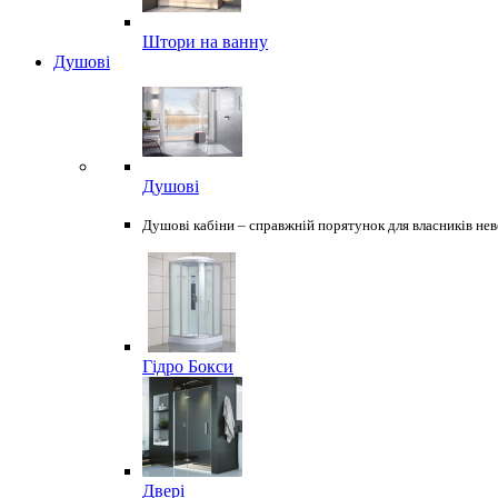
Штори на ванну
Душові
Душові
Душові кабіни – справжній порятунок для власників неве
Гідро Бокси
Двері