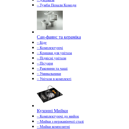
– Тумби Пенали Комоди
Сан-фаянс та кераміка
– Біде
– Комплектуючі
– Кришки для унітаза
– Підвісні унітази
– Пісуари
– Раковини та чаші
– Умивальники
– Унітази в комплекті
Кухонні Мийки
– Комплектуючі до мийок
– Мийки з нержавіючої сталі
– Мийки композитні