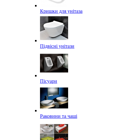
Кришки для унітаза
Підвісні унітази
Пісуари
Раковини та чаші