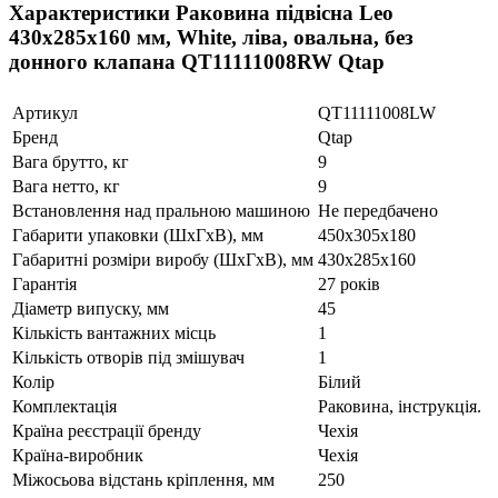
Характеристики Раковина підвісна Leo
430x285x160 мм, White, ліва, овальна, без
донного клапана QT11111008RW Qtap
Артикул
QT11111008LW
Бренд
Qtap
Вага брутто, кг
9
Вага нетто, кг
9
Встановлення над пральною машиною
Не передбачено
Габарити упаковки (ШхГхВ), мм
450x305x180
Габаритні розміри виробу (ШхГхВ), мм
430x285x160
Гарантія
27 років
Діаметр випуску, мм
45
Кількість вантажних місць
1
Кількість отворів під змішувач
1
Колір
Білий
Комплектація
Раковина, інструкція.
Країна реєстрації бренду
Чехія
Країна-виробник
Чехія
Міжосьова відстань кріплення, мм
250