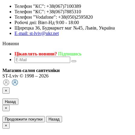
Телефон "КС": +38(067)7100389
Телефон "КС": +38(067)7885310
Телефон "Vodafone": +38(050)2595820
Робочі дні: Вівт-Нд 9:00 - 18:00
Щирецка 36, Будмаркет маг №45, Львів, Україна
E-mail: st-lviv@ukr.net
Новини
Цікавлять новини?
Підпишись
Магазин-салон сантехніки
ST-Lviv © 1998 – 2026
×
Назад
×
Продовжити покупки
Назад
×