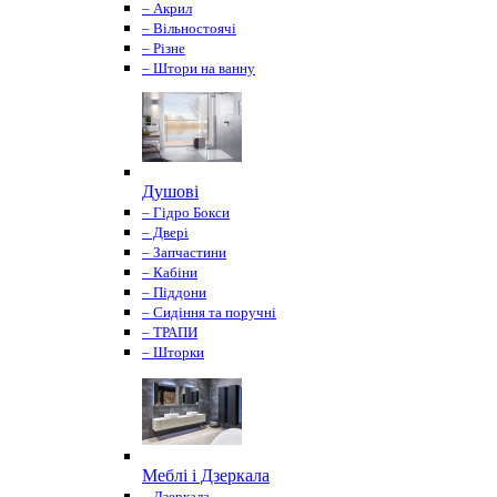
– Акрил
– Вільностоячі
– Різне
– Штори на ванну
Душові
– Гідро Бокси
– Двері
– Запчастини
– Кабіни
– Піддони
– Сидіння та поручні
– ТРАПИ
– Шторки
Меблі і Дзеркала
– Дзеркала