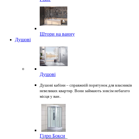
Штори на ванну
Душові
Душові
Душові кабіни – справжній порятунок для власників
невеликих квартир. Вони займають зовсім небагато
місця у ван..
Гідро Бокси