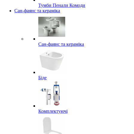
Тумби Пенали Комоди
Сан-фаянс та кераміка
Сан-фаянс та кераміка
Біде
Комплектуючі