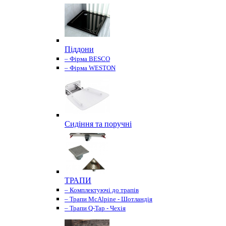
Піддони
– Фірма BESCO
– Фірма WESTON
Сидіння та поручні
ТРАПИ
– Комплектуючі до трапів
– Трапи McAlpine - Шотландія
– Трапи Q-Tap - Чехія