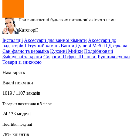
При виникненні будь-яких питань звʼяжіться з нами
Категорії
Інсталяції
Аксесуари для ванної кімнати
Аксесуари до
радіаторів
Штучний камінь
Ванни
Душові
Меблі і Дзеркала
Сан-фаянс та кераміка
Кухонні Мийки
Подрібнювачі
Змішувачі та крани
Сифони. Гофри. Шланги.
Рушникосушки
Товари зі знижкою
Нам вірять
Вдалі покупки
1019 / 1107 заказів
Товари з позначкою в 5 зірок
24 / 33 моделі
Постійні покупці
78% клієнтів