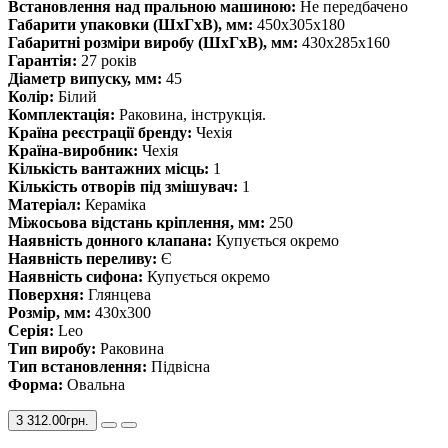
Встановлення над пральною машиною:
Не передбачено
Габарити упаковки (ШхГхВ), мм:
450x305x180
Габаритні розміри виробу (ШхГхВ), мм:
430x285x160
Гарантія:
27 років
Діаметр випуску, мм:
45
Колір:
Білий
Комплектація:
Раковина, інструкція.
Країна реєстрації бренду:
Чехія
Країна-виробник:
Чехія
Кількість вантажних місць:
1
Кількість отворів під змішувач:
1
Матеріал:
Кераміка
Міжосьова відстань кріплення, мм:
250
Наявність донного клапана:
Купується окремо
Наявність переливу:
Є
Наявність сифона:
Купується окремо
Поверхня:
Глянцева
Розмір, мм:
430х300
Серія:
Leo
Тип виробу:
Раковина
Тип встановлення:
Підвісна
Форма:
Овальна
3 312.00грн.