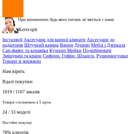
При виникненні будь-яких питань звʼяжіться з нами
Категорії
Інсталяції
Аксесуари для ванної кімнати
Аксесуари до
радіаторів
Штучний камінь
Ванни
Душові
Меблі і Дзеркала
Сан-фаянс та кераміка
Кухонні Мийки
Подрібнювачі
Змішувачі та крани
Сифони. Гофри. Шланги.
Рушникосушки
Товари зі знижкою
Нам вірять
Вдалі покупки
1019 / 1107 заказів
Товари з позначкою в 5 зірок
24 / 33 моделі
Постійні покупці
78% клієнтів