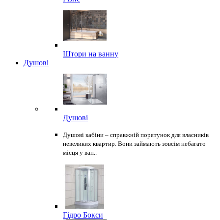
Штори на ванну
Душові
Душові
Душові кабіни – справжній порятунок для власників
невеликих квартир. Вони займають зовсім небагато
місця у ван..
Гідро Бокси