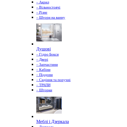
– Акрил
– Вільностоячі
– Різне
– Штори на ванну
Душові
– Гідро Бокси
– Двері
– Запчастини
– Кабіни
– Піддони
– Сидіння та поручні
– ТРАПИ
– Шторки
Меблі і Дзеркала
– Дзеркала