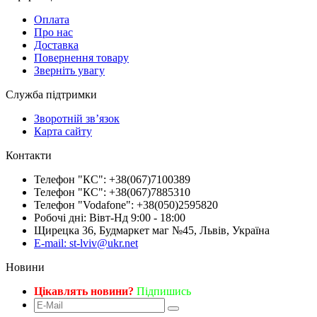
Оплата
Про нас
Доставка
Повернення товару
Зверніть увагу
Служба підтримки
Зворотній зв’язок
Карта сайту
Контакти
Телефон "КС": +38(067)7100389
Телефон "КС": +38(067)7885310
Телефон "Vodafone": +38(050)2595820
Робочі дні: Вівт-Нд 9:00 - 18:00
Щирецка 36, Будмаркет маг №45, Львів, Україна
E-mail: st-lviv@ukr.net
Новини
Цікавлять новини?
Підпишись