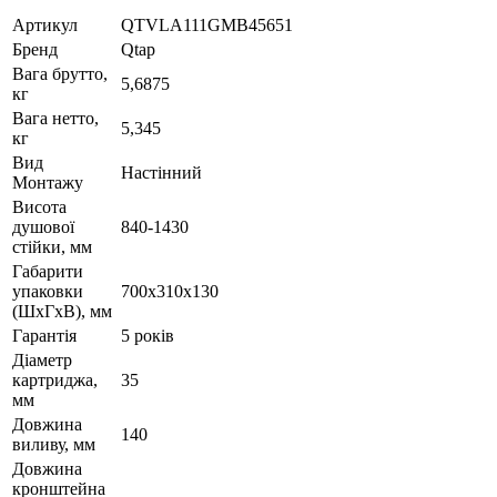
Артикул
QTVLA111GMB45651
Бренд
Qtap
Вага брутто,
5,6875
кг
Вага нетто,
5,345
кг
Вид
Настінний
Монтажу
Висота
душової
840-1430
стійки, мм
Габарити
упаковки
700х310х130
(ШхГхВ), мм
Гарантія
5 років
Діаметр
картриджа,
35
мм
Довжина
140
виливу, мм
Довжина
кронштейна