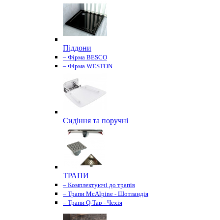
Піддони
– Фірма BESCO
– Фірма WESTON
Сидіння та поручні
ТРАПИ
– Комплектуючі до трапів
– Трапи McAlpine - Шотландія
– Трапи Q-Tap - Чехія