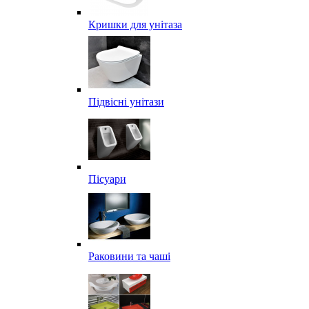
Кришки для унітаза
Підвісні унітази
Пісуари
Раковини та чаші