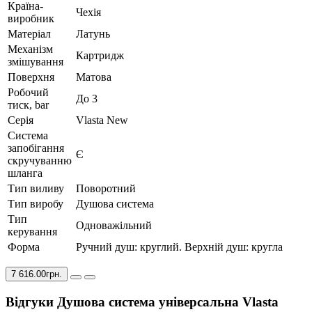
Країна-
Чехія
виробник
Матеріал
Латунь
Механізм
Картридж
змішування
Поверхня
Матова
Робочий
До 3
тиск, bar
Серія
Vlasta New
Система
запобігання
Є
скручуванню
шланга
Тип виливу
Поворотний
Тип виробу
Душова система
Тип
Одноважільний
керування
Форма
Ручний душ: круглий. Верхній душ: кругла
7 616.00грн.
Відгуки Душова система універсальна Vlasta