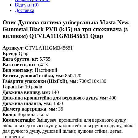
Відгуки (0)
Доставка
Опис Душова система універсальна Vlasta New,
Gunmetal Black PVD (k35) на три споживача (з
виливом) QTVLA111GMB45651 Qtap
Артикул:
QTVLA111GMB45651
Бренд:
Qtap
Вага брутто, кг:
5,755
Вага нетто, кг:
5,413
Вид монтажу:
Настінний
Висота душової стійки, мм:
850-120
Габарити упаковки (ШхГхВ), мм:
700х310х130
Гарантія:
10 років
Довжина виливу, мм:
140
Довжина кронштейна для верхнього душу, мм:
400
Довжина шланга, мм:
1500
Діаметр картриджа, мм:
35
Колір:
Збройна сталь
Комплектація:
Змішувач, кронштейн для верхнього душу,
лійка для верхнього душу, кронштейн для ручного душу, лійка
для ручного душу, душовий шланг, душова стійка, деталі
кріплення.