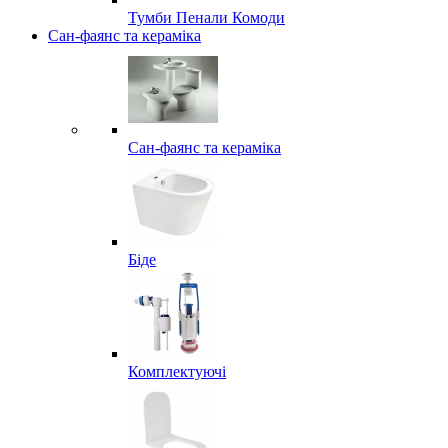
Тумби Пенали Комоди
Сан-фаянс та кераміка
Сан-фаянс та кераміка
Біде
Комплектуючі