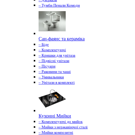
– Тумби Пенали Комоди
Сан-фаянс та кераміка
– Біде
– Комплектуючі
– Кришки для унітаза
– Підвісні унітази
– Пісуари
– Раковини та чаші
– Умивальники
– Унітази в комплекті
Кухонні Мийки
– Комплектуючі до мийок
– Мийки з нержавіючої сталі
– Мийки композитні