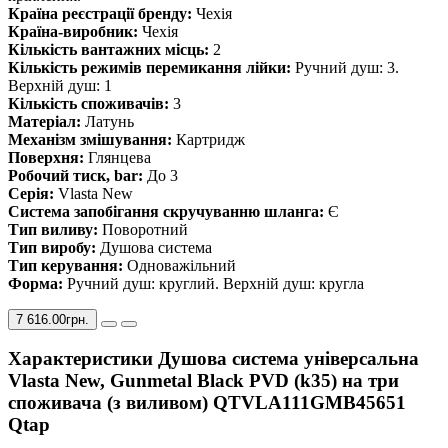
Країна реєстрації бренду:
Чехія
Країна-виробник:
Чехія
Кількість вантажних місць:
2
Кількість режимів перемикання лійки:
Ручний душ: 3.
Верхній душ: 1
Кількість споживачів:
3
Матеріал:
Латунь
Механізм змішування:
Картридж
Поверхня:
Глянцева
Робочий тиск, bar:
До 3
Серія:
Vlasta New
Система запобігання скручуванню шланга:
Є
Тип виливу:
Поворотний
Тип виробу:
Душова система
Тип керування:
Одноважільний
Форма:
Ручний душ: круглий. Верхній душ: кругла
7 616.00грн.
Характеристики Душова система універсальна
Vlasta New, Gunmetal Black PVD (k35) на три
споживача (з виливом) QTVLA111GMB45651
Qtap