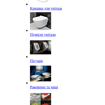
Кришки для унітаза
Підвісні унітази
Пісуари
Раковини та чаші