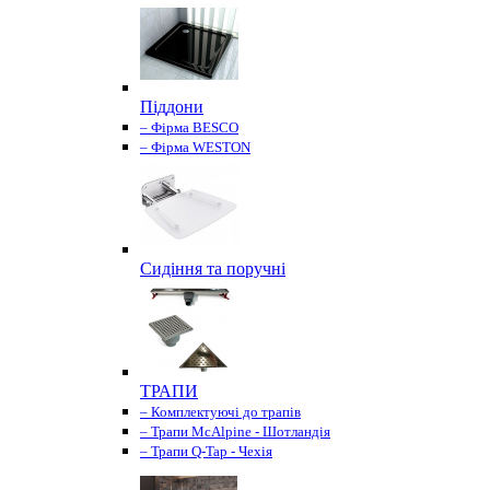
Піддони
– Фірма BESCO
– Фірма WESTON
Сидіння та поручні
ТРАПИ
– Комплектуючі до трапів
– Трапи McAlpine - Шотландія
– Трапи Q-Tap - Чехія