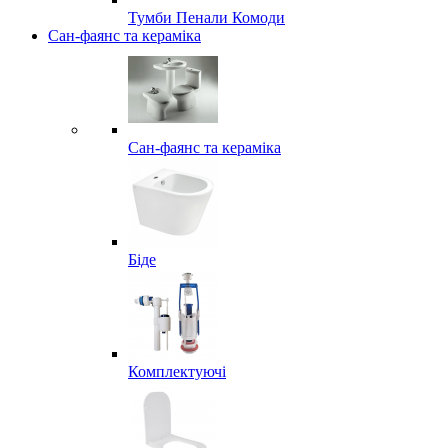
Тумби Пенали Комоди
Сан-фаянс та кераміка
Сан-фаянс та кераміка
Біде
Комплектуючі