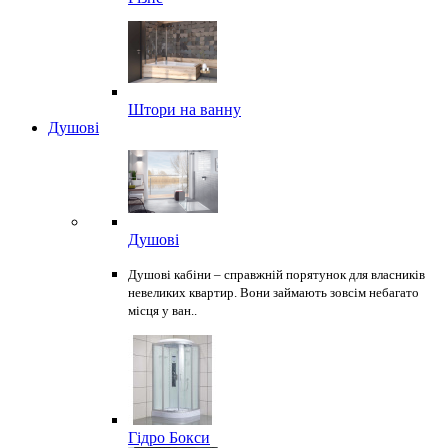
Штори на ванну
Душові
Душові
Душові кабіни – справжній порятунок для власників
невеликих квартир. Вони займають зовсім небагато
місця у ван..
Гідро Бокси