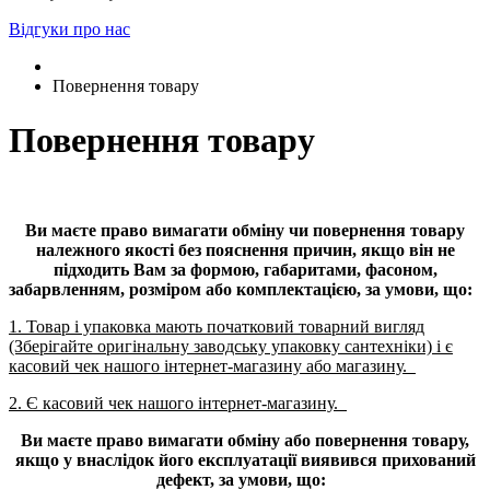
Відгуки про нас
Повернення товару
Повернення товару
Ви маєте право вимагати обміну чи повернення товару
належного
якості без пояснення причин, якщо він не
підходить Вам за формою,
габаритами, фасоном,
забарвленням, розміром або комплектацією, за умови,
що:
1.
Товар і упаковка мають початковий товарний вигляд
(Зберігайте оригінальну заводську упаковку сантехніки) і є
касовий чек нашого інтернет-магазину або магазину.
2. Є касовий чек нашого інтернет-магазину.
Ви маєте право вимагати обміну або повернення товару,
якщо у
внаслідок його експлуатації виявився прихований
дефект, за умови,
що: