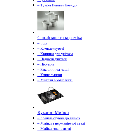
– Тумби Пенали Комоди
Сан-фаянс та кераміка
– Біде
– Комплектуючі
– Кришки для унітаза
– Підвісні унітази
– Пісуари
– Раковини та чаші
– Умивальники
– Унітази в комплекті
Кухонні Мийки
– Комплектуючі до мийок
– Мийки з нержавіючої сталі
– Мийки композитні