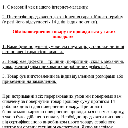
1. Є касовий чек нашого інтернет-магазину.
2.
Претензію пред'явлено до закінчення гарантійного терміну
(у разі
його відсутності - 14 днів із дня покупки).
Обмін/повернення товару не проводиться у таких
випадках:
1. Вами були порушені умови експлуатації, установки чи інші
встановлені гарантією вимоги.
2.
Товар має дефекти – тріщини, подряпини, сколи, механічні.
ушкодження (крім прихованих виробничих дефектів).
3. Товар був виготовлений за індивідуальними розмірами або
привезений на замовлення.
При дотриманні всіх перерахованих умов ми повернемо вам
сплачену за повернутий товар грошову суму протягом 14
робочих
днів із дня повернення товару.
При оплаті
банківською карткою повернення
проводиться на ту ж картку,
з якою було здійснено оплату.
Необхідно пред'явити висновок
від сертифікованого виробником
цього товару сервісного
центру чи органу технічної експертизи.
Якщо
внаслідок