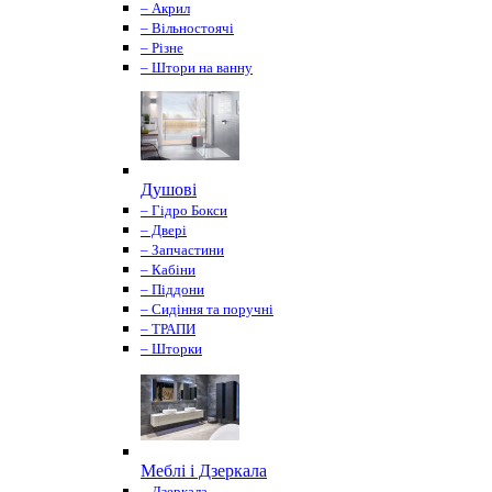
– Акрил
– Вільностоячі
– Різне
– Штори на ванну
Душові
– Гідро Бокси
– Двері
– Запчастини
– Кабіни
– Піддони
– Сидіння та поручні
– ТРАПИ
– Шторки
Меблі і Дзеркала
– Дзеркала