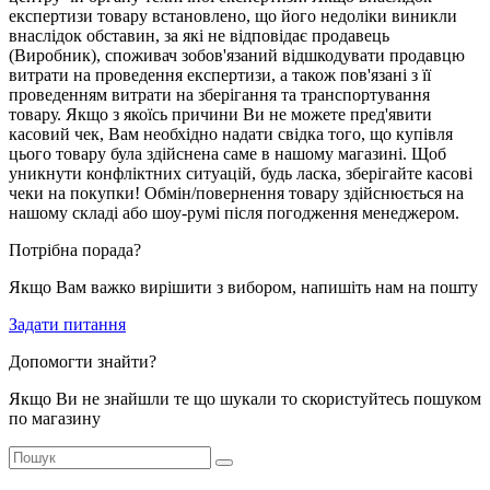
експертизи товару встановлено, що його недоліки виникли
внаслідок обставин, за які не відповідає продавець
(Виробник), споживач зобов'язаний відшкодувати продавцю
витрати на
проведення експертизи, а також пов'язані з її
проведенням витрати на
зберігання та транспортування
товару.
Якщо з якоїсь причини Ви не
можете пред'явити
касовий чек, Вам необхідно надати свідка
того, що купівля
цього товару була здійснена саме в нашому магазині.
Щоб
уникнути конфліктних ситуацій, будь ласка, зберігайте
касові
чеки на покупки!
Обмін/повернення товару здійснюється на
нашому складі або шоу-румі після погодження
менеджером.
Потрібна порада?
Якщо Вам важко вирішити з вибором, напишіть нам на пошту
Задати питання
Допомогти знайти?
Якщо Ви не знайшли те що шукали то скористуйтесь пошуком
по магазину